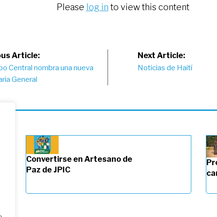
Please
log in
to view this content
st
us Article:
Next Article:
ipo Central nombra una nueva
Noticias de Haití
vigation
ria General
Convertirse en Artesano de
Pr
Paz de JPIC
ca
o