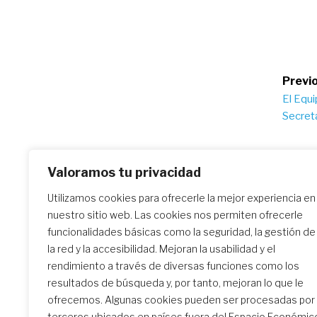
Po
Previo
El Equ
na
Secreta
Valoramos tu privacidad
Similar Posts
Utilizamos cookies para ofrecerle la mejor experiencia en
nuestro sitio web. Las cookies nos permiten ofrecerle
funcionalidades básicas como la seguridad, la gestión de
El encuentro de formación
la red y la accesibilidad. Mejoran la usabilidad y el
inicial: un camino
rendimiento a través de diversas funciones como los
transformador
resultados de búsqueda y, por tanto, mejoran lo que le
ofrecemos. Algunas cookies pueden ser procesadas por
terceros ubicados en países fuera del Espacio Económic