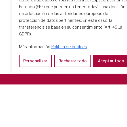
Europeo (EEE) que pueden no tener todavía una decisión
de adecuación de las autoridades europeas de
protección de datos pertinentes. En este caso, la
transferencia se basa en su consentimiento (Art. 49.1a
GDPR).
Más información
Política de cookies
Personalizar
Rechazar todo
Aceptar todo
Società del Sacro Cuore
Casa Generalizia
Via Tarquinio Vipera, 16 - 00152 Roma
Tel: 06 58 23 03 32 or 06 58 20 31 17