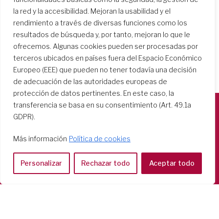
la red y la accesibilidad. Mejoran la usabilidad y el
rendimiento a través de diversas funciones como los
resultados de búsqueda y, por tanto, mejoran lo que le
ofrecemos. Algunas cookies pueden ser procesadas por
terceros ubicados en países fuera del Espacio Económico
Europeo (EEE) que pueden no tener todavía una decisión
de adecuación de las autoridades europeas de
protección de datos pertinentes. En este caso, la
transferencia se basa en su consentimiento (Art. 49.1a
GDPR).
Società del Sacro Cuore
Casa Generalizia
Más información
Política de cookies
Via Tarquinio Vipera, 16 - 00152 Roma
Tel: 06 58 23 03 32 or 06 58 20 31 17
Personalizar
Rechazar todo
Aceptar todo
Copyright ©2026 RSCJ International