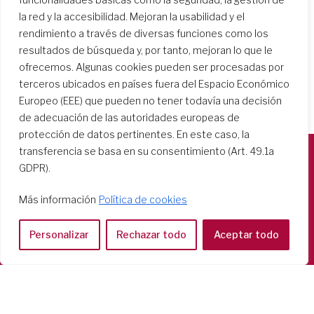
la red y la accesibilidad. Mejoran la usabilidad y el
rendimiento a través de diversas funciones como los
resultados de búsqueda y, por tanto, mejoran lo que le
ofrecemos. Algunas cookies pueden ser procesadas por
terceros ubicados en países fuera del Espacio Económico
Europeo (EEE) que pueden no tener todavía una decisión
de adecuación de las autoridades europeas de
protección de datos pertinentes. En este caso, la
transferencia se basa en su consentimiento (Art. 49.1a
GDPR).
Società del Sacro Cuore
Casa Generalizia
Más información
Política de cookies
Via Tarquinio Vipera, 16 - 00152 Roma
Tel: 06 58 23 03 32 or 06 58 20 31 17
Personalizar
Rechazar todo
Aceptar todo
Copyright ©2026 RSCJ International