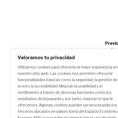
Po
Previo
La Reu
na
Europa
Valoramos tu privacidad
Utilizamos cookies para ofrecerle la mejor experiencia en
nuestro sitio web. Las cookies nos permiten ofrecerle
Similar Posts
funcionalidades básicas como la seguridad, la gestión de
la red y la accesibilidad. Mejoran la usabilidad y el
rendimiento a través de diversas funciones como los
resultados de búsqueda y, por tanto, mejoran lo que le
El encuentro de formación
ofrecemos. Algunas cookies pueden ser procesadas por
inicial: un camino
terceros ubicados en países fuera del Espacio Económic
transformador
Europeo (EEE) que pueden no tener todavía una decisión