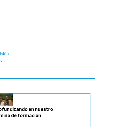
isión
s
ofundizando en nuestro
mino de formación