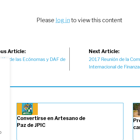
Please
log in
to view this content
st
us Article:
Next Article:
nión de las Ecónomas y DAF de
2017 Reunión de la Com
vigation
Internacional de Finanza
Convertirse en Artesano de
Pr
Paz de JPIC
ca
o