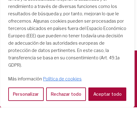
rendimiento a través de diversas funciones como los
resultados de búsqueda y, por tanto, mejoran lo que le
ofrecemos. Algunas cookies pueden ser procesadas por
terceros ubicados en países fuera del Espacio Económico
Europeo (EEE) que pueden no tener todavía una decisión
de adecuación de las autoridades europeas de
protección de datos pertinentes. En este caso, la
transferencia se basa en su consentimiento (Art. 49.1a
GDPR).
Società del Sacro Cuore
Casa Generalizia
Más información
Política de cookies
Via Tarquinio Vipera, 16 - 00152 Roma
Tel: 06 58 23 03 32 or 06 58 20 31 17
Personalizar
Rechazar todo
Aceptar todo
Copyright ©2026 RSCJ International
Privacy Policy