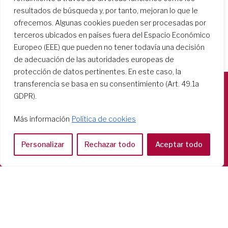
resultados de búsqueda y, por tanto, mejoran lo que le
ofrecemos. Algunas cookies pueden ser procesadas por
terceros ubicados en países fuera del Espacio Económico
Europeo (EEE) que pueden no tener todavía una decisión
de adecuación de las autoridades europeas de
protección de datos pertinentes. En este caso, la
transferencia se basa en su consentimiento (Art. 49.1a
GDPR).
Società del Sacro Cuore
Casa Generalizia
Más información
Política de cookies
Via Tarquinio Vipera, 16 - 00152 Roma
Tel: 06 58 23 03 32 or 06 58 20 31 17
Personalizar
Rechazar todo
Aceptar todo
Copyright ©2026 RSCJ International
Privacy Policy