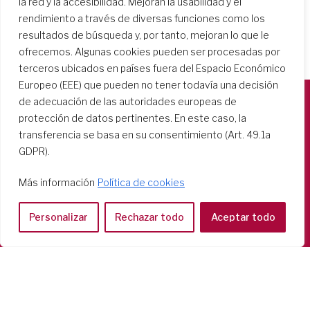
la red y la accesibilidad. Mejoran la usabilidad y el
rendimiento a través de diversas funciones como los
resultados de búsqueda y, por tanto, mejoran lo que le
ofrecemos. Algunas cookies pueden ser procesadas por
terceros ubicados en países fuera del Espacio Económico
Europeo (EEE) que pueden no tener todavía una decisión
de adecuación de las autoridades europeas de
protección de datos pertinentes. En este caso, la
Società del Sacro Cuore
transferencia se basa en su consentimiento (Art. 49.1a
Casa Generalizia
GDPR).
Via Tarquinio Vipera, 16 - 00152 Roma
Tel: 06 58 23 03 32 or 06 58 20 31 17
Más información
Política de cookies
Personalizar
Rechazar todo
Aceptar todo
Copyright ©2026 RSCJ International
Privacy Policy