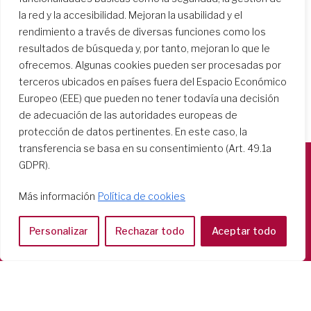
la red y la accesibilidad. Mejoran la usabilidad y el
rendimiento a través de diversas funciones como los
resultados de búsqueda y, por tanto, mejoran lo que le
ofrecemos. Algunas cookies pueden ser procesadas por
terceros ubicados en países fuera del Espacio Económico
Europeo (EEE) que pueden no tener todavía una decisión
de adecuación de las autoridades europeas de
protección de datos pertinentes. En este caso, la
transferencia se basa en su consentimiento (Art. 49.1a
GDPR).
Società del Sacro Cuore
Más información
Política de cookies
Casa Generalizia
Via Tarquinio Vipera, 16 - 00152 Roma
Personalizar
Rechazar todo
Aceptar todo
Tel: 06 58 23 03 32 or 06 58 20 31 17