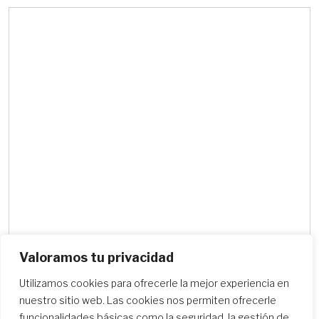
Valoramos tu privacidad
Utilizamos cookies para ofrecerle la mejor experiencia en
Buscar centros escolares
nuestro sitio web. Las cookies nos permiten ofrecerle
funcionalidades básicas como la seguridad, la gestión de