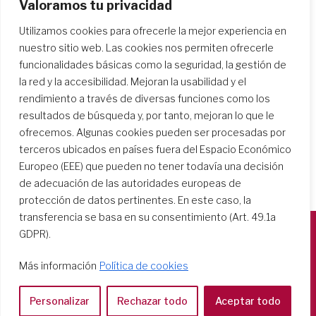
Valoramos tu privacidad
Utilizamos cookies para ofrecerle la mejor experiencia en
Buscar centros escolares
nuestro sitio web. Las cookies nos permiten ofrecerle
funcionalidades básicas como la seguridad, la gestión de
la red y la accesibilidad. Mejoran la usabilidad y el
rendimiento a través de diversas funciones como los
resultados de búsqueda y, por tanto, mejoran lo que le
ofrecemos. Algunas cookies pueden ser procesadas por
terceros ubicados en países fuera del Espacio Económico
Europeo (EEE) que pueden no tener todavía una decisión
de adecuación de las autoridades europeas de
protección de datos pertinentes. En este caso, la
transferencia se basa en su consentimiento (Art. 49.1a
GDPR).
Società del Sacro Cuore
Más información
Política de cookies
Casa Generalizia
Via Tarquinio Vipera, 16 - 00152 Roma
Personalizar
Rechazar todo
Aceptar todo
Tel: 06 58 23 03 32 or 06 58 20 31 17