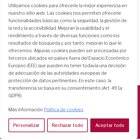
Utilizamos cookies para ofrecerle la mejor experiencia en
Buscar centros escolares
nuestro sitio web. Las cookies nos permiten ofrecerle
funcionalidades básicas como la seguridad, la gestión de
la red y la accesibilidad. Mejoran la usabilidad y el
rendimiento a través de diversas funciones como los
resultados de búsqueda y, por tanto, mejoran lo que le
ofrecemos. Algunas cookies pueden ser procesadas por
terceros ubicados en países fuera del Espacio Económico
Europeo (EEE) que pueden no tener todavía una decisión
de adecuación de las autoridades europeas de
protección de datos pertinentes. En este caso, la
transferencia se basa en su consentimiento (Art. 49.1a
GDPR).
Società del Sacro Cuore
Más información
Política de cookies
Casa Generalizia
Via Tarquinio Vipera, 16 - 00152 Roma
Personalizar
Rechazar todo
Aceptar todo
Tel: 06 58 23 03 32 or 06 58 20 31 17