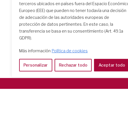
terceros ubicados en países fuera del Espacio Económic
Europeo (EEE) que pueden no tener todavía una decisión
Buscar centros esc
de adecuación de las autoridades europeas de
protección de datos pertinentes. En este caso, la
transferencia se basa en su consentimiento (Art. 49.1a
GDPR).
Más información
Política de cookies
Personalizar
Rechazar todo
Aceptar todo
Società del Sacro Cuore
Casa Generalizia
Via Tarquinio Vipera, 16 - 00152 Roma
Tel: 06 58 23 03 32 or 06 58 20 31 17