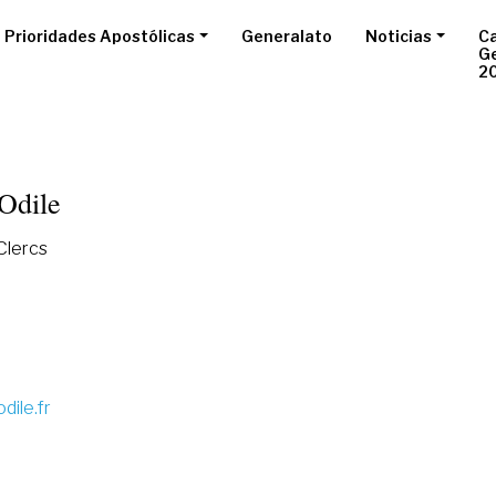
Prioridades Apostólicas
Generalato
Noticias
Ca
G
2
Odile
Clercs
6
dile.fr