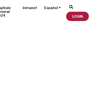
pítulo
Intranet
Español
eneral
024
LOGIN