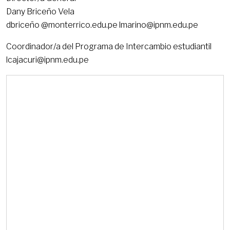
Dany Briceño Vela
dbriceño @monterrico.edu.pe lmarino@ipnm.edu.pe
Coordinador/a del Programa de Intercambio estudiantil
lcajacuri@ipnm.edu.pe