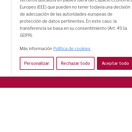
Europeo (EEE) que pueden no tener todavía una decisión
de adecuación de las autoridades europeas de
protección de datos pertinentes. En este caso, la
transferencia se basa en su consentimiento (Art. 49.1a
GDPR).
Más información
Política de cookies
Personalizar
Rechazar todo
Aceptar todo
Società del Sacro Cuore
Casa Generalizia
Via Tarquinio Vipera, 16 - 00152 Roma
Tel: 06 58 23 03 32 or 06 58 20 31 17