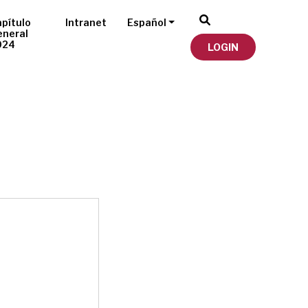
pítulo
Intranet
Español
eneral
024
LOGIN