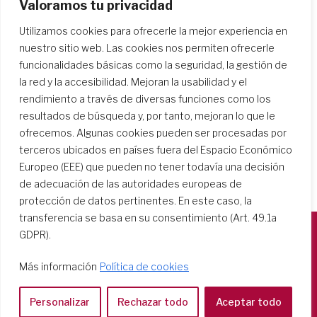
Valoramos tu privacidad
Utilizamos cookies para ofrecerle la mejor experiencia en
Buscar centros escolares
nuestro sitio web. Las cookies nos permiten ofrecerle
funcionalidades básicas como la seguridad, la gestión de
la red y la accesibilidad. Mejoran la usabilidad y el
rendimiento a través de diversas funciones como los
resultados de búsqueda y, por tanto, mejoran lo que le
ofrecemos. Algunas cookies pueden ser procesadas por
terceros ubicados en países fuera del Espacio Económico
Europeo (EEE) que pueden no tener todavía una decisión
de adecuación de las autoridades europeas de
protección de datos pertinentes. En este caso, la
transferencia se basa en su consentimiento (Art. 49.1a
GDPR).
Società del Sacro Cuore
Más información
Política de cookies
Casa Generalizia
Via Tarquinio Vipera, 16 - 00152 Roma
Personalizar
Rechazar todo
Aceptar todo
Tel: 06 58 23 03 32 or 06 58 20 31 17