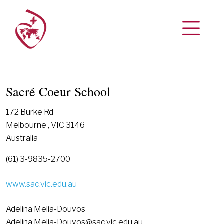
Sacré Coeur School
172 Burke Rd
Melbourne , VIC 3146
Australia
(61) 3-9835-2700
www.sac.vic.edu.au
Adelina Melia-Douvos
Adelina.Melia-Douvos@sac.vic.edu.au