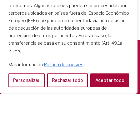
ofrecemos. Algunas cookies pueden ser procesadas por
terceros ubicados en países fuera del Espacio Económico
Europeo (EEE) que pueden no tener todavía una decisión
de adecuación de las autoridades europeas de
protección de datos pertinentes. En este caso, la
transferencia se basa en su consentimiento (Art. 49.1a
GDPR).
Società del Sacro Cuore
Más información
Política de cookies
Casa Generalizia
Via Tarquinio Vipera, 16 - 00152 Roma
Personalizar
Rechazar todo
Aceptar todo
Tel: 06 58 23 03 32 or 06 58 20 31 17
Copyright ©2026 RSCJ International
Privacy Policy