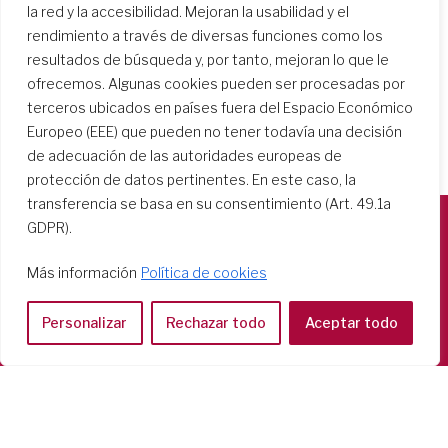
la red y la accesibilidad. Mejoran la usabilidad y el
rendimiento a través de diversas funciones como los
resultados de búsqueda y, por tanto, mejoran lo que le
ofrecemos. Algunas cookies pueden ser procesadas por
terceros ubicados en países fuera del Espacio Económico
Europeo (EEE) que pueden no tener todavía una decisión
de adecuación de las autoridades europeas de
protección de datos pertinentes. En este caso, la
transferencia se basa en su consentimiento (Art. 49.1a
GDPR).
Società del Sacro Cuore
Más información
Política de cookies
Casa Generalizia
Via Tarquinio Vipera, 16 - 00152 Roma
Personalizar
Rechazar todo
Aceptar todo
Tel: 06 58 23 03 32 or 06 58 20 31 17
Copyright ©2026 RSCJ International