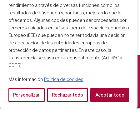
rendimiento a través de diversas funciones como los
resultados de búsqueda y, por tanto, mejoran lo que le
ofrecemos. Algunas cookies pueden ser procesadas por
terceros ubicados en países fuera del Espacio Económico
Europeo (EEE) que pueden no tener todavía una decisión
de adecuación de las autoridades europeas de
protección de datos pertinentes. En este caso, la
transferencia se basa en su consentimiento (Art. 49.1a
GDPR).
Società del Sacro Cuore
Más información
Política de cookies
Casa Generalizia
Via Tarquinio Vipera, 16 - 00152 Roma
Personalizar
Rechazar todo
Aceptar todo
Tel: 06 58 23 03 32 or 06 58 20 31 17
Copyright ©2026 RSCJ International
Privacy Policy