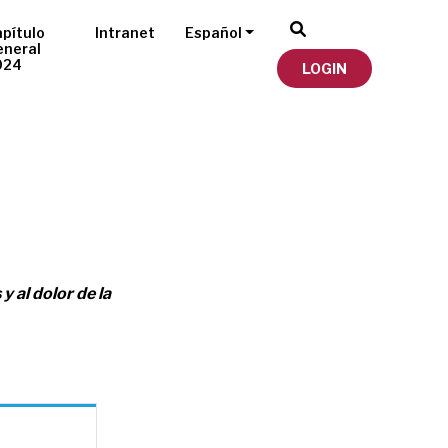
pítulo
Intranet
Español
eneral
024
LOGIN
 al dolor de la