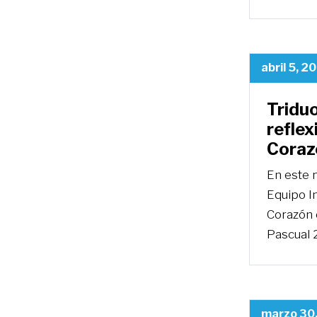
abril 5, 2
Triduo
reflex
Coraz
En este 
Equipo In
Corazón e
Pascual 
marzo 30