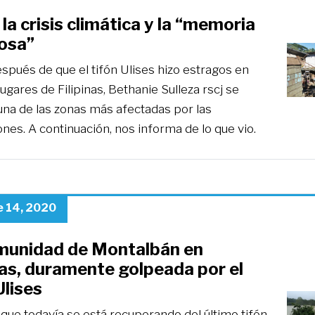
la crisis climática y la “memoria
rosa”
spués de que el tifón Ulises hizo estragos en
gares de Filipinas, Bethanie Sulleza rscj se
 una de las zonas más afectadas por las
nes. A continuación, nos informa de lo que vio.
 14, 2020
munidad de Montalbán en
nas, duramente golpeada por el
Ulises
, que todavía se está recuperando del último tifón