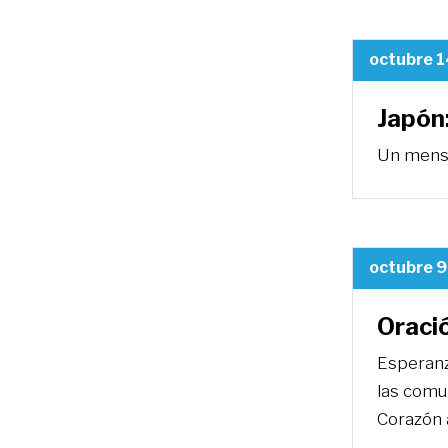
octubre 1
Japón:
Un mensa
octubre 9
Oració
Esperanza
las comu
Corazón a