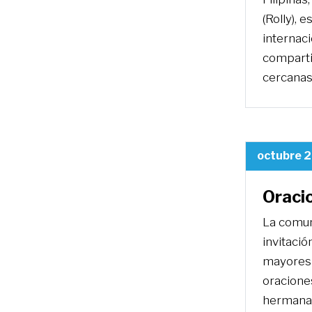
(Rolly), 
internac
comparti
cercanas
octubre 2
Oraci
La comuni
invitaci
mayores 
oracione
hermanas