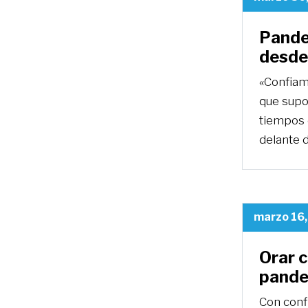
Pande
desde
«Confiam
que supo
tiempos 
delante d
marzo 16
Orar 
pande
Con confi