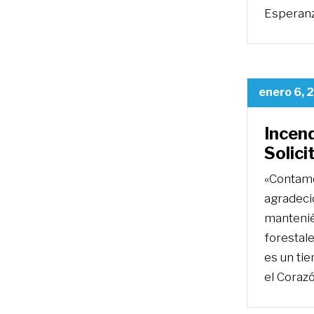
Esperanz
enero 6, 
Incend
Solici
«Contamo
agradeci
mantenié
forestal
es un ti
el Corazó