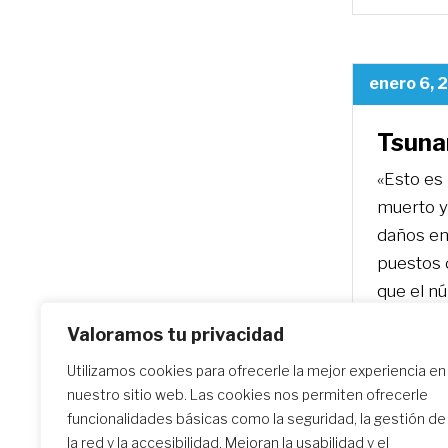
enero 6, 
Tsunam
«Esto es
muerto y
daños en
puestos 
que el n
sido posi
Valoramos tu privacidad
de gestió
Utilizamos cookies para ofrecerle la mejor experiencia en
mantenga
nuestro sitio web. Las cookies nos permiten ofrecerle
tsunami.
funcionalidades básicas como la seguridad, la gestión de
la red y la accesibilidad. Mejoran la usabilidad y el