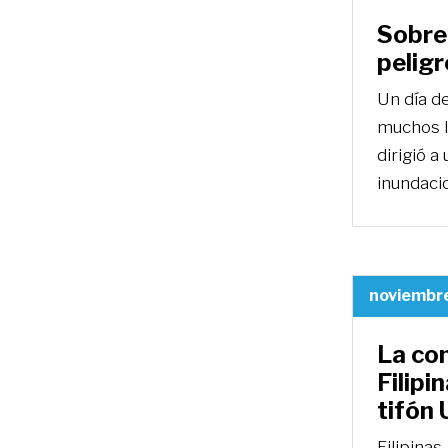
Sobre 
pelig
Un día de
muchos lu
dirigió a
inundacio
noviembre
La co
Filipi
tifón 
Filipinas