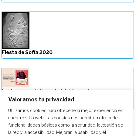
Fiesta de Sofía 2020
Epidemias en la Sociedad del Sagrado
Corazón en la vida de Magdalena Sofía
Valoramos tu privacidad
Barat (1779-1865)
Utilizamos cookies para ofrecerle la mejor experiencia en
nuestro sitio web. Las cookies nos permiten ofrecerle
funcionalidades básicas como la seguridad, la gestión de
la red y la accesibilidad. Mejoran la usabilidad y el