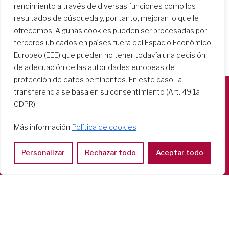
rendimiento a través de diversas funciones como los
resultados de búsqueda y, por tanto, mejoran lo que le
ofrecemos. Algunas cookies pueden ser procesadas por
terceros ubicados en países fuera del Espacio Económico
Europeo (EEE) que pueden no tener todavía una decisión
de adecuación de las autoridades europeas de
protección de datos pertinentes. En este caso, la
transferencia se basa en su consentimiento (Art. 49.1a
GDPR).
Società del Sacro Cuore
Casa Generalizia
Más información
Política de cookies
Via Tarquinio Vipera, 16 - 00152 Roma
Tel: 06 58 23 03 32 or 06 58 20 31 17
Personalizar
Rechazar todo
Aceptar todo
Copyright ©2026 RSCJ International
Privacy Policy