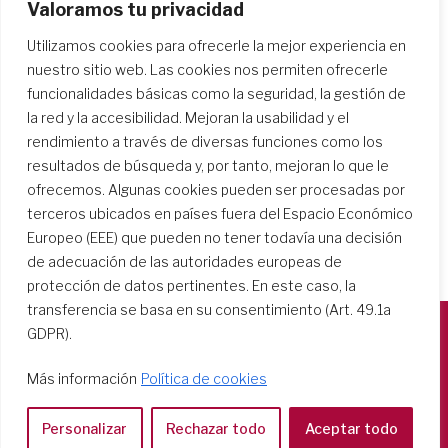
Valoramos tu privacidad
Utilizamos cookies para ofrecerle la mejor experiencia en
Anterior
Más
nuestro sitio web. Las cookies nos permiten ofrecerle
funcionalidades básicas como la seguridad, la gestión de
la red y la accesibilidad. Mejoran la usabilidad y el
rendimiento a través de diversas funciones como los
resultados de búsqueda y, por tanto, mejoran lo que le
ofrecemos. Algunas cookies pueden ser procesadas por
terceros ubicados en países fuera del Espacio Económico
Europeo (EEE) que pueden no tener todavía una decisión
de adecuación de las autoridades europeas de
protección de datos pertinentes. En este caso, la
transferencia se basa en su consentimiento (Art. 49.1a
GDPR).
Società del Sacro Cuore
Más información
Política de cookies
Casa Generalizia
Via Tarquinio Vipera, 16 - 00152 Roma
Personalizar
Rechazar todo
Aceptar todo
Tel: 06 58 23 03 32 or 06 58 20 31 17