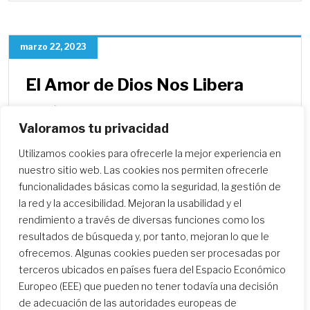
marzo 22, 2023
El Amor de Dios Nos Libera
El mièrcoles, 22 de marzo 2023, siete RSCJ,
Valoramos tu privacidad
que est·n en Roma para la probación (un
período de preparación intensiva…
Utilizamos cookies para ofrecerle la mejor experiencia en
nuestro sitio web. Las cookies nos permiten ofrecerle
funcionalidades básicas como la seguridad, la gestión de
la red y la accesibilidad. Mejoran la usabilidad y el
rendimiento a través de diversas funciones como los
resultados de búsqueda y, por tanto, mejoran lo que le
ofrecemos. Algunas cookies pueden ser procesadas por
terceros ubicados en países fuera del Espacio Económico
Europeo (EEE) que pueden no tener todavía una decisión
de adecuación de las autoridades europeas de