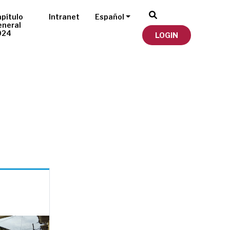
pítulo
Intranet
Español
eneral
024
LOGIN