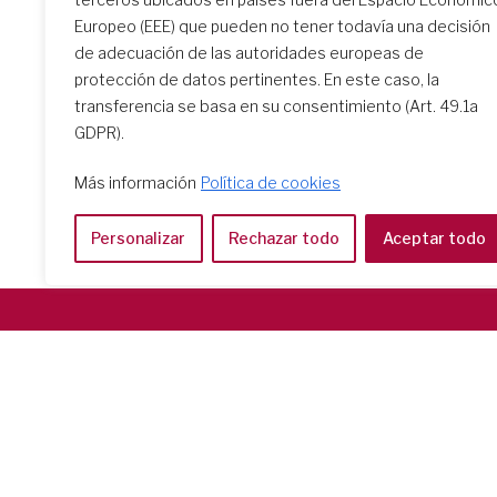
Europeo (EEE) que pueden no tener todavía una decisión
de adecuación de las autoridades europeas de
protección de datos pertinentes. En este caso, la
transferencia se basa en su consentimiento (Art. 49.1a
GDPR).
Más información
Política de cookies
Personalizar
Rechazar todo
Aceptar todo
Società del Sacro Cuore
Casa Generalizia
Via Tarquinio Vipera, 16 - 00152 Roma
Tel: 06 58 23 03 32 or 06 58 20 31 17