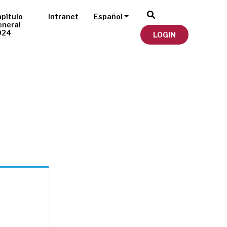
pítulo
Intranet
Español
eneral
024
LOGIN