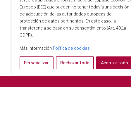
Europeo (EEE) que pueden no tener todavía una decisión
de adecuación de las autoridades europeas de
protección de datos pertinentes. En este caso, la
transferencia se basa en su consentimiento (Art. 49.1a
GDPR).
Más información
Política de cookies
Personalizar
Rechazar todo
Aceptar todo
Società del Sacro Cuore
Casa Generalizia
Via Tarquinio Vipera, 16 - 00152 Roma
Tel: 06 58 23 03 32 or 06 58 20 31 17