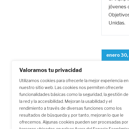
jóvenes d
Objetivo
Unidas.
enero 30
Valoramos tu privacidad
Utilizamos cookies para ofrecerle la mejor experiencia en
Concu
nuestro sitio web. Las cookies nos permiten ofrecerle
El equip
funcionalidades básicas como la seguridad, la gestión de
jóvenes d
la red y la accesibilidad. Mejoran la usabilidad y el
rendimiento a través de diversas funciones como los
resultados de búsqueda y, por tanto, mejoran lo que le
ofrecemos. Algunas cookies pueden ser procesadas por
terceros ubicados en países fuera del Espacio Económic