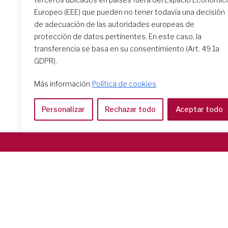
Europeo (EEE) que pueden no tener todavía una decisión
de adecuación de las autoridades europeas de
protección de datos pertinentes. En este caso, la
transferencia se basa en su consentimiento (Art. 49.1a
GDPR).
Más información
Política de cookies
Personalizar
Rechazar todo
Aceptar todo
Società del Sacro Cuore
Casa Generalizia
Via Tarquinio Vipera, 16 - 00152 Roma
Tel: 06 58 23 03 32 or 06 58 20 31 17