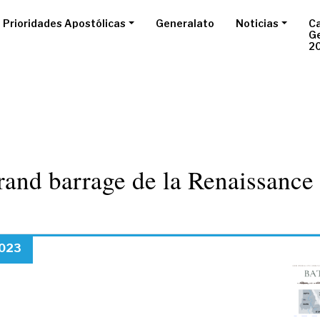
Prioridades Apostólicas
Generalato
Noticias
Ca
G
2
rand barrage de la Renaissance
2023