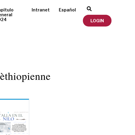
pítulo
Intranet
Español
eneral
024
LOGIN
 èthiopienne