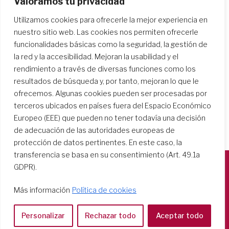
Valoramos tu privacidad
personal de la UISG en septiembre de 2023
como coordinadora de una…
Utilizamos cookies para ofrecerle la mejor experiencia en
nuestro sitio web. Las cookies nos permiten ofrecerle
funcionalidades básicas como la seguridad, la gestión de
la red y la accesibilidad. Mejoran la usabilidad y el
rendimiento a través de diversas funciones como los
resultados de búsqueda y, por tanto, mejoran lo que le
ofrecemos. Algunas cookies pueden ser procesadas por
terceros ubicados en países fuera del Espacio Económico
Europeo (EEE) que pueden no tener todavía una decisión
de adecuación de las autoridades europeas de
protección de datos pertinentes. En este caso, la
transferencia se basa en su consentimiento (Art. 49.1a
GDPR).
Società del Sacro Cuore
Más información
Política de cookies
Casa Generalizia
Via Tarquinio Vipera, 16 - 00152 Roma
Personalizar
Rechazar todo
Aceptar todo
Tel: 06 58 23 03 32 or 06 58 20 31 17