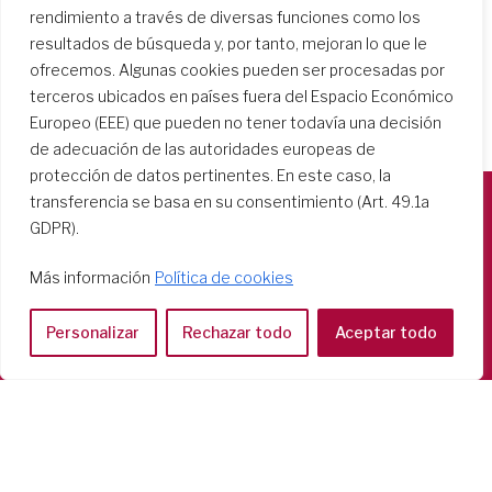
rendimiento a través de diversas funciones como los
resultados de búsqueda y, por tanto, mejoran lo que le
ofrecemos. Algunas cookies pueden ser procesadas por
terceros ubicados en países fuera del Espacio Económico
Europeo (EEE) que pueden no tener todavía una decisión
de adecuación de las autoridades europeas de
protección de datos pertinentes. En este caso, la
transferencia se basa en su consentimiento (Art. 49.1a
GDPR).
Società del Sacro Cuore
Casa Generalizia
Más información
Política de cookies
Via Tarquinio Vipera, 16 - 00152 Roma
Tel: 06 58 23 03 32 or 06 58 20 31 17
Personalizar
Rechazar todo
Aceptar todo
Copyright ©2026 RSCJ International
Privacy Policy