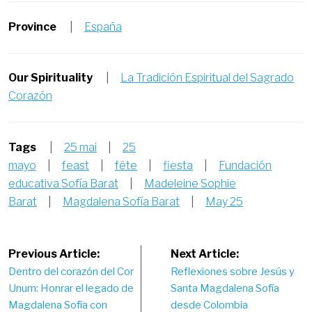
Province
|
España
Our Spirituality
|
La Tradición Espiritual del Sagrado
Corazón
Tags
|
25 mai
|
25
mayo
|
feast
|
fête
|
fiesta
|
Fundación
educativa Sofía Barat
|
Madeleine Sophie
Barat
|
Magdalena Sofía Barat
|
May 25
Post
Previous Article:
Next Article:
Dentro del corazón del Cor
Reflexiones sobre Jesús y
navigation
Unum: Honrar el legado de
Santa Magdalena Sofía
Magdalena Sofía con
desde Colombia