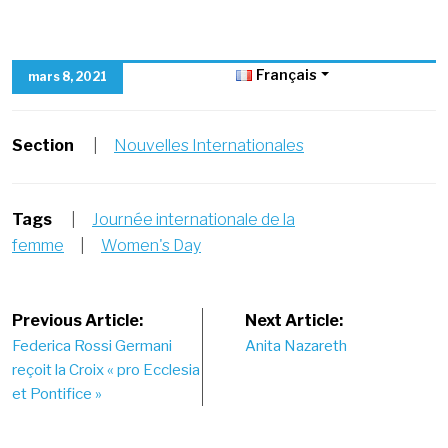
Français
mars 8, 2021
Section
|
Nouvelles Internationales
Tags
|
Journée internationale de la
femme
|
Women's Day
Post
Previous Article:
Next Article:
Federica Rossi Germani
Anita Nazareth
navigation
reçoit la Croix « pro Ecclesia
et Pontifice »