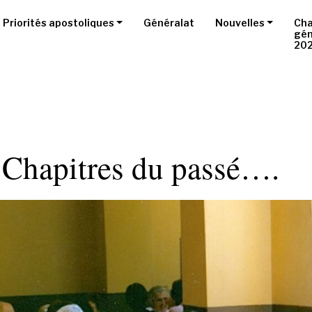
Priorités apostoliques
Généralat
Nouvelles
Cha
gén
20
 Chapitres du passé….