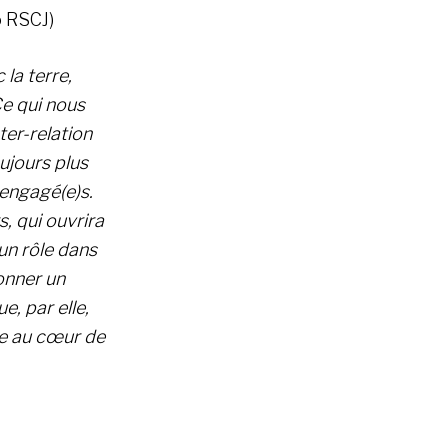
o RSCJ)
 la terre,
Ce qui nous
ter-relation
oujours plus
 engagé(e)s.
s, qui ouvrira
un rôle dans
onner un
e, par elle,
e au cœur de