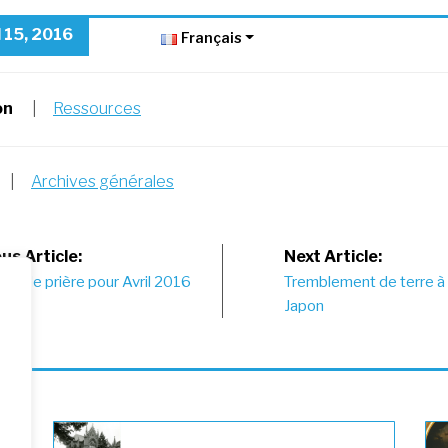
l 15, 2016
Français
on
|
Ressources
|
Archives générales
st
us Article:
Next Article:
ons de prière pour Avril 2016
Tremblement de terre à
vigation
Japon