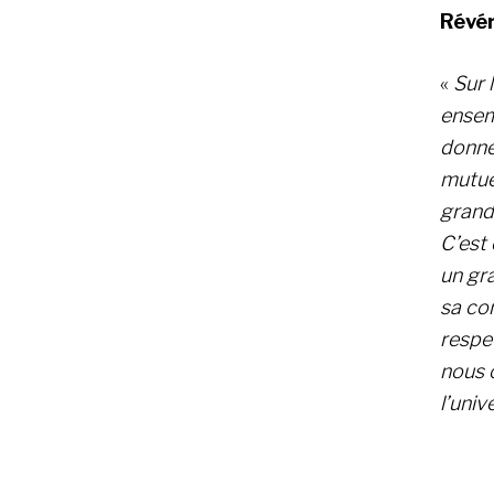
Révér
«
Sur 
ensem
donne 
mutuel
grand
C’est 
un gr
sa co
respec
nous 
l’univ