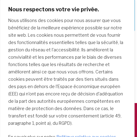
Nous respectons votre vie privée.
Approfondir notre parcours de
Nous utilisons des cookies pour nous assurer que vous
formation
bénéficiez de la meilleure expérience possible sur notre
site web. Les cookies nous permettent de vous fournir
des fonctionnalités essentielles telles que la sécurité, la
gestion du réseau et l'accessibilité. Ils améliorent la
convivialité et les performances par le biais de diverses
fonctions telles que les résultats de recherche et
améliorent ainsi ce que nous vous offrons. Certains
cookies peuvent être traités par des tiers situés dans
des pays en dehors de l'Espace économique européen
(EEE) qui n'ont pas encore reçu de décision d'adéquation
de la part des autorités européennes compétentes en
matière de protection des données. Dans ce cas, le
transfert est fondé sur votre consentement (article 49,
Società del Sacro Cuore
paragraphe 1, point a), du RGPD).
Casa Generalizia
En savoir plus sur notre
Politique relative aux cookies