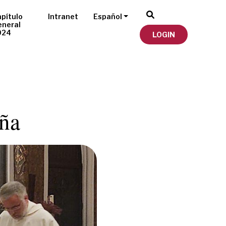
pítulo
Intranet
Español
eneral
024
LOGIN
ña