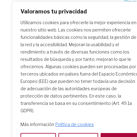
¿Por q
na
2023-
Valoramos tu privacidad
Utilizamos cookies para ofrecerle la mejor experiencia en
nuestro sitio web. Las cookies nos permiten ofrecerle
Similar Posts
funcionalidades básicas como la seguridad, la gestión de
la red y la accesibilidad. Mejoran la usabilidad y el
rendimiento a través de diversas funciones como los
resultados de búsqueda y, por tanto, mejoran lo que le
ofrecemos. Algunas cookies pueden ser procesadas por
Zsófia Trásy hace sus primeros
terceros ubicados en países fuera del Espacio Económic
votos en Budapest
Europeo (EEE) que pueden no tener todavía una decisión
de adecuación de las autoridades europeas de
protección de datos pertinentes. En este caso, la
transferencia se basa en su consentimiento (Art. 49.1a
GDPR).
Más información
Política de cookies