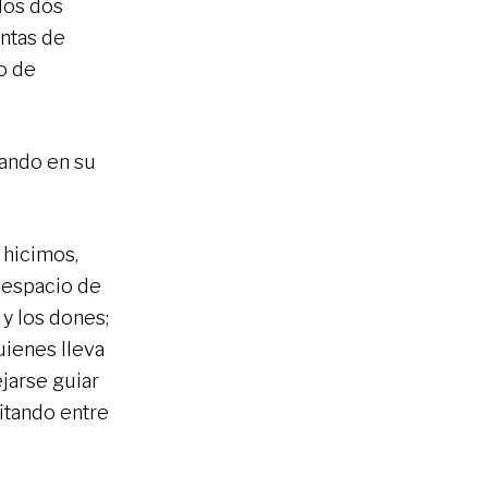
los dos
ntas de
o de
ando en su
 hicimos,
 espacio de
 y los dones;
uienes lleva
jarse guiar
bitando entre