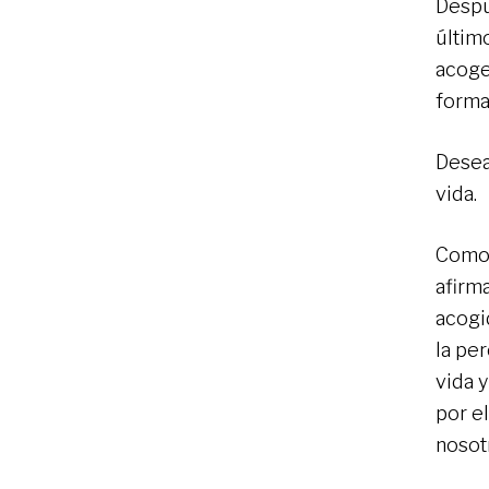
Despu
últim
acoge
forma
Desea
vida.
Como 
afirm
acogi
la pe
vida 
por el
nosot