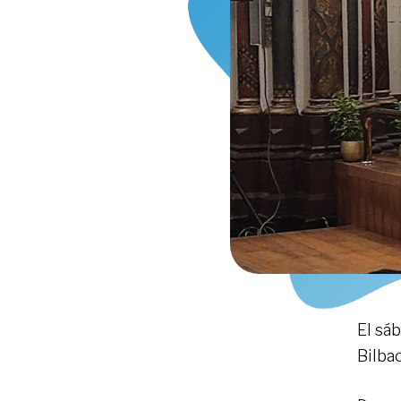
El sá
Bilbao