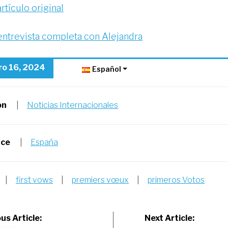
rtículo original
entrevista completa con Alejandra
ro 16, 2024
Español
on
|
Noticias Internacionales
nce
|
España
|
first vows
|
premiers vœux
|
primeros Votos
st
us Article:
Next Article: