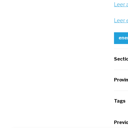
Leer a
Leer 
ene
Secti
Provi
Tags
Po
Previo