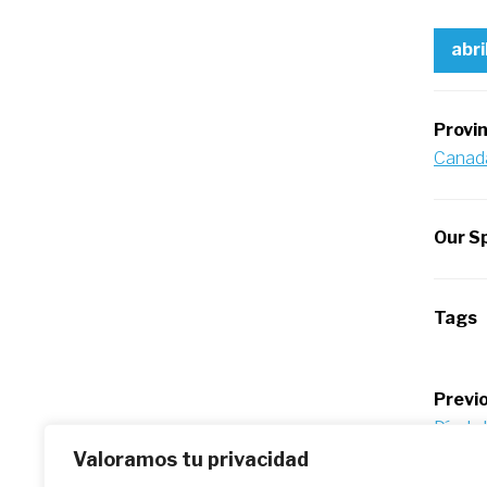
abri
Provi
Canad
Our Sp
Tags
Po
Previo
Día de 
na
Valoramos tu privacidad