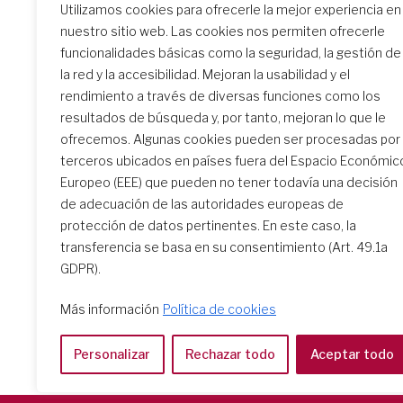
Utilizamos cookies para ofrecerle la mejor experiencia en
Similar Posts
nuestro sitio web. Las cookies nos permiten ofrecerle
funcionalidades básicas como la seguridad, la gestión de
la red y la accesibilidad. Mejoran la usabilidad y el
rendimiento a través de diversas funciones como los
resultados de búsqueda y, por tanto, mejoran lo que le
Pentecostés 2020: Guía de
ofrecemos. Algunas cookies pueden ser procesadas por
reflexión y oración
terceros ubicados en países fuera del Espacio Económic
Europeo (EEE) que pueden no tener todavía una decisión
de adecuación de las autoridades europeas de
protección de datos pertinentes. En este caso, la
transferencia se basa en su consentimiento (Art. 49.1a
GDPR).
Más información
Política de cookies
Personalizar
Rechazar todo
Aceptar todo