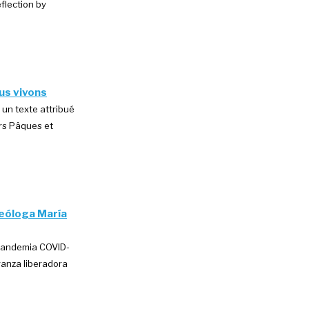
flection by
us vivons
 un texte attribué
ers Pâques et
Teóloga María
 pandemia COVID-
ranza liberadora