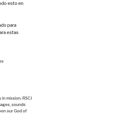
 todo esto en
ado para
ara estas
ces
 in mission, RSCJ
mages, sounds
pon our God of