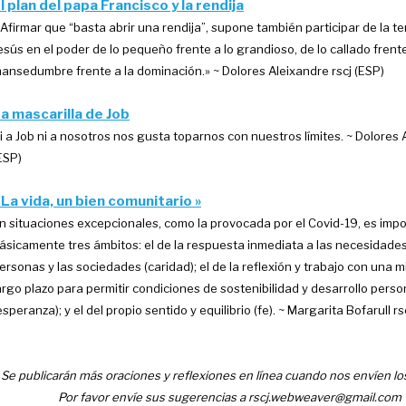
l plan del papa Francisco y la rendija
 Afirmar que “basta abrir una rendija”, supone también participar de la t
esús en el poder de lo pequeño frente a lo grandioso, de lo callado frente 
ansedumbre frente a la dominación.» ~ Dolores Aleixandre rscj (ESP)
a mascarilla de Job
i a Job ni a nosotros nos gusta toparnos con nuestros límites​. ~ Dolores 
ESP)
 La vida, un bien comunitario »
n situaciones excepcionales, como la provocada por el Covid-19, es imp
ásicamente tres ámbitos: el de la respuesta inmediata a las necesidades
ersonas y las sociedades (caridad); el de la reflexión y trabajo con una 
argo plazo para permitir condiciones de sostenibilidad y desarrollo perso
esperanza); y el del propio sentido y equilibrio (fe).
​ ~ Margarita Bofarull rs
Se publicarán más oraciones y reflexiones en línea cuando nos envíen lo
Por favor envíe sus sugerencias a rscj.webweaver@gmail.com