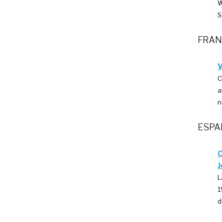
W
S
FRAN
V
C
a
n
ESPA
C
J
L
1
d