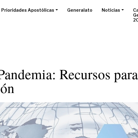
Prioridades Apostólicas
Generalato
Noticias
Ca
G
2
Pandemia: Recursos para 
ión