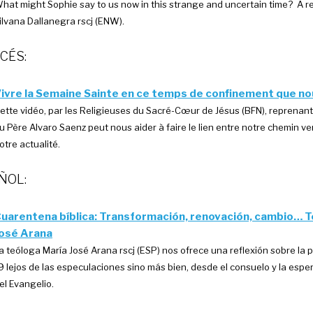
hat might Sophie say to us now in this strange and uncertain time? A re
ilvana Dallanegra rscj (ENW).
CÉS:
ivre la Semaine Sainte en ce temps de confinement que no
ette vidéo, par les Religieuses du Sacré-Cœur de Jésus (BFN), reprenant
u Père Alvaro Saenz peut nous aider à faire le lien entre notre chemin v
otre actualité.
ÑOL:
uarentena bíblica: Transformación, renovación, cambio… 
osé Arana
a teóloga María José Arana rscj (ESP) nos ofrece una reflexión sobre la
9 lejos de las especulaciones sino más bien, desde el consuelo y la espe
el Evangelio.