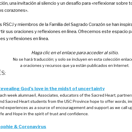
ación, una invitación al silencio y un desafío para «reflexionar sobre
os corazones».
 RSCJ y miembros de la Familia del Sagrado Corazón se han inspir
ir sus oraciones y reflexiones en línea. Ofrecemos este espacio p
es y reflexiones en línea.
Haga clic en el enlace para acceder al sitio.
No se hará traducción; y solo se incluyen en esta colección enla
a oraciones y recursos que ya están publicados en Internet.
S:
evealing God’s love in the midst of uncertainty
ach week alumnae/i, Associates, educators of the Sacred Heart, partners
nd Sacred Heart students from the USC Province hope to offer words, i
nd experiences as a source of encouragement and support as we call u
ife and Hope in the spirit of trust and confidence.
ophie & Coronavirus