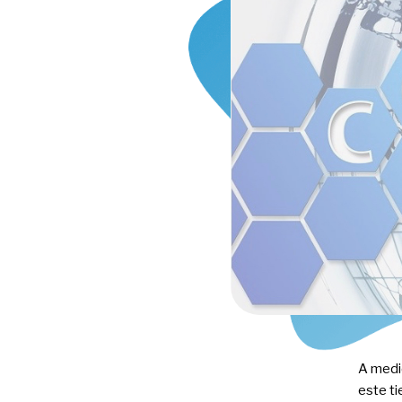
A medi
este t