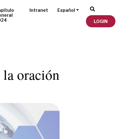
pítulo
Intranet
Español
eneral
024
LOGIN
la oración