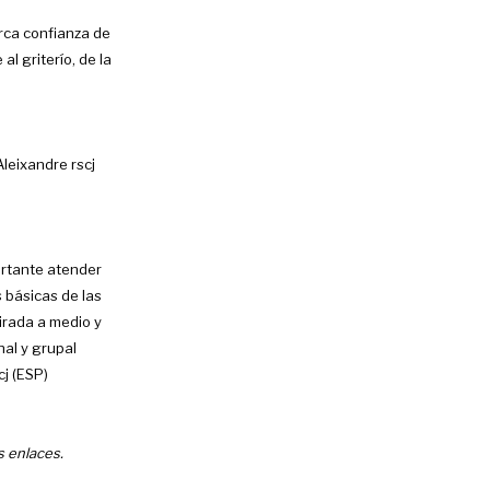
erca confianza de
al griterío, de la
Aleixandre rscj
ortante atender
 básicas de las
mirada a medio y
nal y grupal
cj (ESP)
s enlaces.