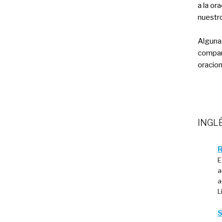
a la or
nuestr
Algunas
compart
oracion
INGLÉ
R
E
a
a
L
S