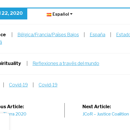
l 22, 2020
Español
nce
|
Bélgica/Francia/Países Bajos
|
España
|
Estado
á
irituality
|
Reflexiones a través del mundo
|
Covid-19
|
Covid-19
st
us Article:
Next Article:
la Tierra 2020
JCoR – Justice Coalition 
vigation