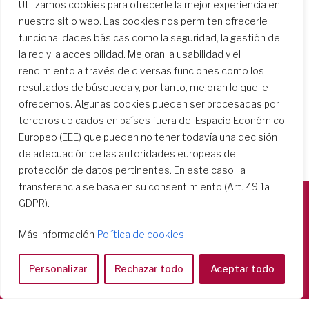
Utilizamos cookies para ofrecerle la mejor experiencia en
Más
nuestro sitio web. Las cookies nos permiten ofrecerle
funcionalidades básicas como la seguridad, la gestión de
la red y la accesibilidad. Mejoran la usabilidad y el
rendimiento a través de diversas funciones como los
resultados de búsqueda y, por tanto, mejoran lo que le
ofrecemos. Algunas cookies pueden ser procesadas por
terceros ubicados en países fuera del Espacio Económico
Europeo (EEE) que pueden no tener todavía una decisión
de adecuación de las autoridades europeas de
protección de datos pertinentes. En este caso, la
transferencia se basa en su consentimiento (Art. 49.1a
GDPR).
Società del Sacro Cuore
Más información
Política de cookies
Casa Generalizia
Via Tarquinio Vipera, 16 - 00152 Roma
Personalizar
Rechazar todo
Aceptar todo
Tel: 06 58 23 03 32 or 06 58 20 31 17