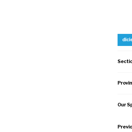
dic
Secti
Provi
Our Sp
Po
Previo