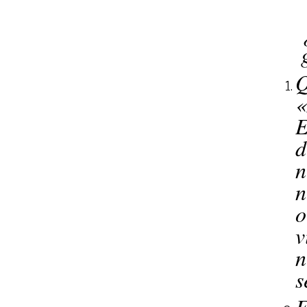
Q
«
E
d
n
n
o
v
n
s
E