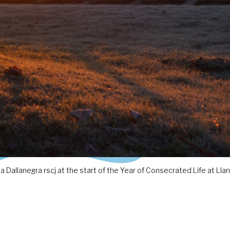
a Dallanegra rscj at the start of the Year of Consecrated Life at Ll