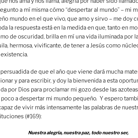
que nos ama y nos llama, alegría por haber sido llamad
egunto a mí misma cómo “despertar al mundo” – mi m
ño mundo en el que vivo, que amo y sirvo – me doy c
toda la respuesta está en la medida en que, tanto en 
mo de oscuridad, brilla en mí una vida iluminada por la
uila, hermosa, vivificante, de tener a Jesús como núcl
 existencia.
 persuadida de que el año que viene dará mucha mater
ionar y para escribir, y doy la bienvenida a esta oport
ida por Dios para proclamar mi gozo desde las azoteas,
n poco a despertar mi mundo pequeño. Y espero tam
capaz de vivir más intensamente las palabras de nuest
ituciones (#169):
Nuestra alegría, nuestra paz, todo nuestro ser,