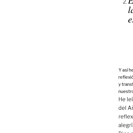
l
e
Y así 
reflexi
y trans
nuestr
He le
del A
refle
alegrí