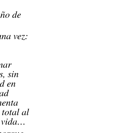
Año de
una vez:
mar
s, sin
ad en
dad
menta
total al
ra vida…
porque