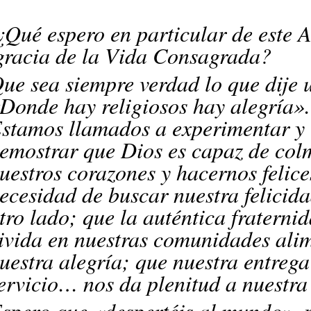
¿Qué espero en particular de este 
gracia de la Vida Consagrada?
ue sea siempre verdad lo que dije 
Donde hay religiosos hay alegría».
stamos llamados a experimentar y
emostrar que Dios es capaz de col
uestros corazones y hacernos felice
ecesidad de buscar nuestra felicid
tro lado; que la auténtica fraterni
ivida en nuestras comunidades ali
uestra alegría; que nuestra entrega 
ervicio… nos da plenitud a nuest
spero que «despertéis al mundo», 