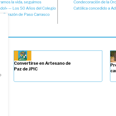
ramos la vida, seguimos
Condecoración de la Ord
vigation
ndo!» — Los 50 Años del Colegio
Católica concedido a A
o Corazón de Paso Carrasco
ay)
Convertirse en Artesano de
Pr
Paz de JPIC
ca
o