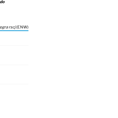
ado
egra rscj
(ENW)