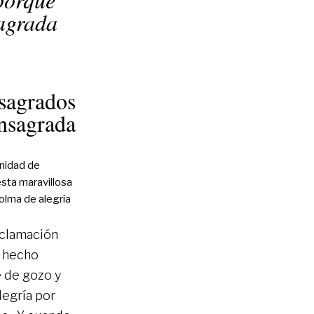
sagrada
nsagrados
onsagrada
unidad de
esta maravillosa
olma de alegría
roclamación
n hecho
 de gozo y
legría por