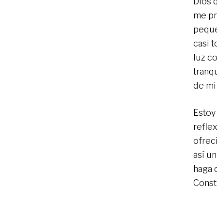
Dios 
me pr
peque
casi 
luz co
tranq
de mi
Estoy
reflex
ofrec
así u
haga 
Const