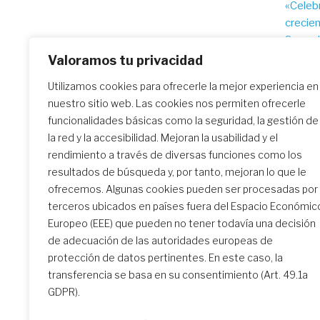
«Celeb
na
crecie
Sagrad
(Urugu
Valoramos tu privacidad
Utilizamos cookies para ofrecerle la mejor experiencia en
nuestro sitio web. Las cookies nos permiten ofrecerle
Similar Posts
funcionalidades básicas como la seguridad, la gestión de
la red y la accesibilidad. Mejoran la usabilidad y el
rendimiento a través de diversas funciones como los
resultados de búsqueda y, por tanto, mejoran lo que le
El encuentro de formación
ofrecemos. Algunas cookies pueden ser procesadas por
inicial: un camino
terceros ubicados en países fuera del Espacio Económic
transformador
Europeo (EEE) que pueden no tener todavía una decisión
de adecuación de las autoridades europeas de
protección de datos pertinentes. En este caso, la
transferencia se basa en su consentimiento (Art. 49.1a
GDPR).