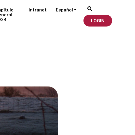
pítulo
Intranet
Español
eneral
024
LOGIN