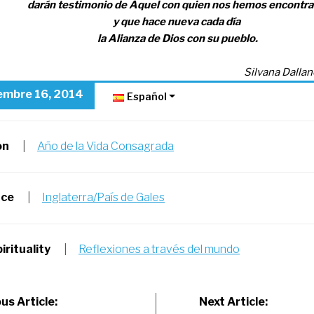
darán testimonio de Aquel con quien nos hemos encontr
y que hace nueva cada día
la Alianza de Dios con su pueblo.
Silvana Dallan
iembre 16, 2014
Español
on
|
Año de la Vida Consagrada
nce
|
Inglaterra/País de Gales
irituality
|
Reflexiones a través del mundo
st
us Article:
Next Article: