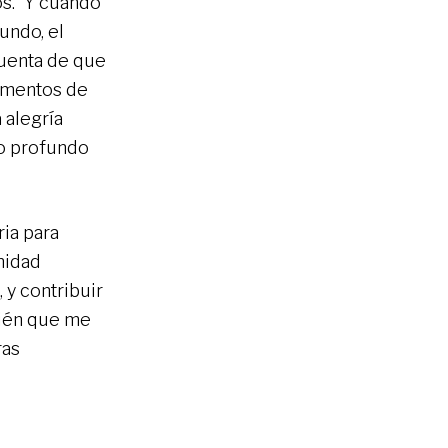
os. Y cuando
undo, el
uenta de que
momentos de
 alegría
eo profundo
ia para
unidad
 y contribuir
bién que me
ras