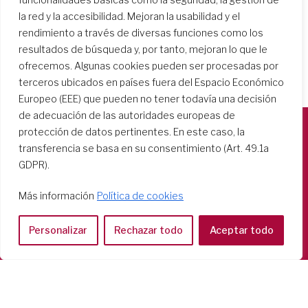
la red y la accesibilidad. Mejoran la usabilidad y el
rendimiento a través de diversas funciones como los
resultados de búsqueda y, por tanto, mejoran lo que le
ofrecemos. Algunas cookies pueden ser procesadas por
terceros ubicados en países fuera del Espacio Económico
Europeo (EEE) que pueden no tener todavía una decisión
de adecuación de las autoridades europeas de
protección de datos pertinentes. En este caso, la
transferencia se basa en su consentimiento (Art. 49.1a
Società del Sacro Cuore
GDPR).
Casa Generalizia
Via Tarquinio Vipera, 16 - 00152 Roma
Más información
Política de cookies
Tel: 06 58 23 03 32 or 06 58 20 31 17
Personalizar
Rechazar todo
Aceptar todo
Copyright ©2026 RSCJ International
Privacy Policy