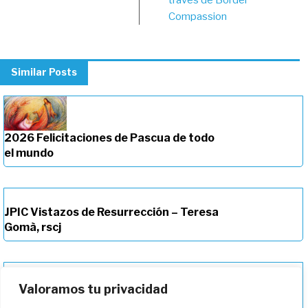
Compassion
Similar Posts
2026 Felicitaciones de Pascua de todo
el mundo
JPIC Vistazos de Resurrección – Teresa
Gomà, rscj
Una invitación Pascual a vivir con
Valoramos tu privacidad
valentía y amor