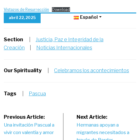
Vistazos de Resurrección
Download
Español
abril 22, 2025
Section
|
Justicia, Paz e Integridad de la
Creación
|
Noticias Internacionales
Our Spirituality
|
Celebramos los acontecimientos
Tags
|
Pascua
Post
Previous Article:
Next Article:
Una invitación Pascual a
Hermanas apoyan a
navigation
vivir con valentía y amor
migrantes necesitados a
través de Border