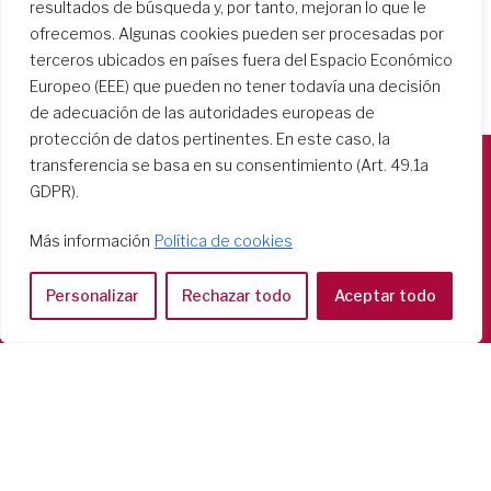
resultados de búsqueda y, por tanto, mejoran lo que le
ofrecemos. Algunas cookies pueden ser procesadas por
terceros ubicados en países fuera del Espacio Económico
Europeo (EEE) que pueden no tener todavía una decisión
de adecuación de las autoridades europeas de
protección de datos pertinentes. En este caso, la
transferencia se basa en su consentimiento (Art. 49.1a
GDPR).
Società del Sacro Cuore
Casa Generalizia
Más información
Política de cookies
Via Tarquinio Vipera, 16 - 00152 Roma
Tel: 06 58 23 03 32 or 06 58 20 31 17
Personalizar
Rechazar todo
Aceptar todo
Copyright ©2026 RSCJ International
Privacy Policy