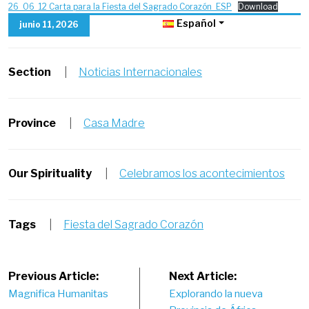
26_06_12 Carta para la Fiesta del Sagrado Corazón_ESP
Download
Español
junio 11, 2026
Section
|
Noticias Internacionales
Province
|
Casa Madre
Our Spirituality
|
Celebramos los acontecimientos
Tags
|
Fiesta del Sagrado Corazón
Post
Previous Article:
Next Article:
Magnifica Humanitas
Explorando la nueva