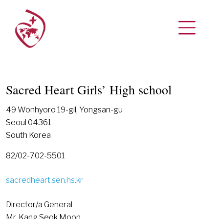
Sacred Heart Girls’ High school
49 Wonhyoro 19-gil, Yongsan-gu
Seoul 04361
South Korea
82/02-702-5501
sacredheart.sen.hs.kr
Director/a General
Mr. Kang Seok Moon