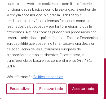
Buscar centros escolares
nuestro sitio web. Las cookies nos permiten ofrecerle
funcionalidades básicas como la seguridad, la gestión de
la red y la accesibilidad. Mejoran la usabilidad y el
rendimiento a través de diversas funciones como los
resultados de búsqueda y, por tanto, mejoran lo que le
ofrecemos. Algunas cookies pueden ser procesadas por
terceros ubicados en países fuera del Espacio Económico
Europeo (EEE) que pueden no tener todavía una decisión
de adecuación de las autoridades europeas de
protección de datos pertinentes. En este caso, la
transferencia se basa en su consentimiento (Art. 49.1a
GDPR).
Società del Sacro Cuore
Más información
Política de cookies
Casa Generalizia
Via Tarquinio Vipera, 16 - 00152 Roma
Personalizar
Rechazar todo
Aceptar todo
Tel: 06 58 23 03 32 or 06 58 20 31 17