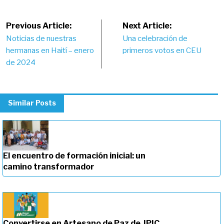
Post
Previous Article:
Next Article:
Noticias de nuestras
Una celebración de
navigation
hermanas en Haití – enero
primeros votos en CEU
de 2024
Similar Posts
El encuentro de formación inicial: un
camino transformador
Convertirse en Artesano de Paz de JPIC