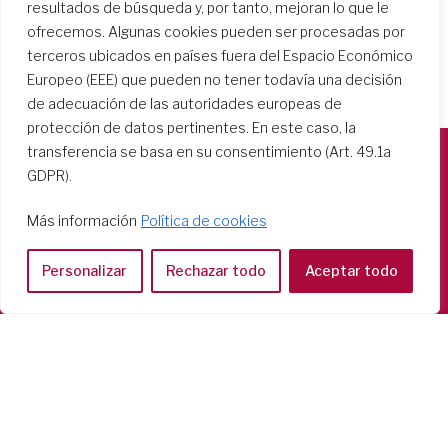
resultados de búsqueda y, por tanto, mejoran lo que le
ofrecemos. Algunas cookies pueden ser procesadas por
terceros ubicados en países fuera del Espacio Económico
Europeo (EEE) que pueden no tener todavía una decisión
de adecuación de las autoridades europeas de
protección de datos pertinentes. En este caso, la
transferencia se basa en su consentimiento (Art. 49.1a
GDPR).
Società del Sacro Cuore
Casa Generalizia
Más información
Política de cookies
Via Tarquinio Vipera, 16 - 00152 Roma
Tel: 06 58 23 03 32 or 06 58 20 31 17
Personalizar
Rechazar todo
Aceptar todo
Copyright ©2026 RSCJ International
Privacy Policy