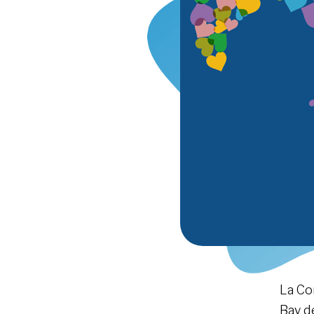
La Co
Bay d