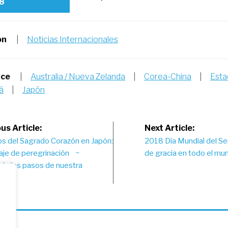
8
on
|
Noticias Internacionales
nce
|
Australia / Nueva Zelanda
|
Corea-China
|
Esta
á
|
Japón
st
us Article:
Next Article:
os del Sagrado Corazón en Japón:
2018 Día Mundial del Ser
vigation
iaje de peregrinación ~
de gracia en todo el mu
ndo los pasos de nuestra
ora