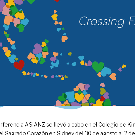
nferencia ASIANZ se llevó a cabo en el Colegio de K
el Sagrado Corazón en Sidney del 30 de agosto al 2 d