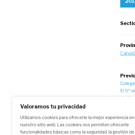
201
Secti
Provi
Canad
Po
Previo
Colegi
na
El 5º v
siguie
fundad
Valoramos tu privacidad
Utilizamos cookies para ofrecerle la mejor experiencia en
nuestro sitio web. Las cookies nos permiten ofrecerle
Similar Posts
funcionalidades básicas como la seguridad, la gestión de