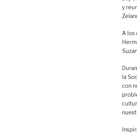
y reu
Zelan
A los
Herma
Suzan
Duran
la So
con n
probl
cultu
nuest
Inspi