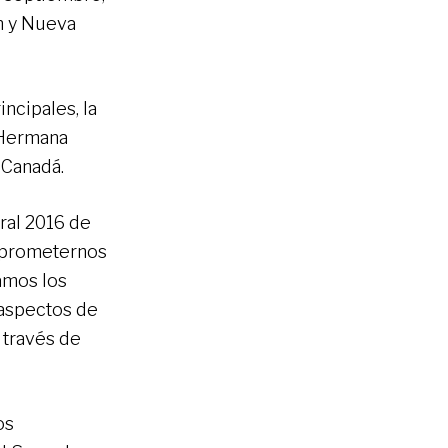
án y Nueva
ncipales, la
a Hermana
 Canadá.
ral 2016 de
mprometernos
amos los
 aspectos de
 través de
os