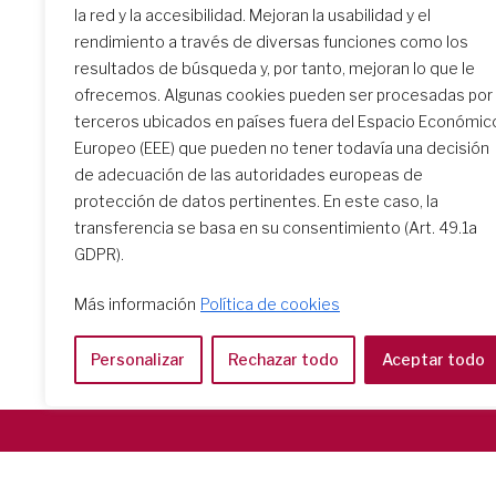
la red y la accesibilidad. Mejoran la usabilidad y el
rendimiento a través de diversas funciones como los
resultados de búsqueda y, por tanto, mejoran lo que le
El encuentro de formación
ofrecemos. Algunas cookies pueden ser procesadas por
inicial: un camino
terceros ubicados en países fuera del Espacio Económic
transformador
Europeo (EEE) que pueden no tener todavía una decisión
de adecuación de las autoridades europeas de
protección de datos pertinentes. En este caso, la
transferencia se basa en su consentimiento (Art. 49.1a
GDPR).
Más información
Política de cookies
Personalizar
Rechazar todo
Aceptar todo
Società del Sacro Cuore