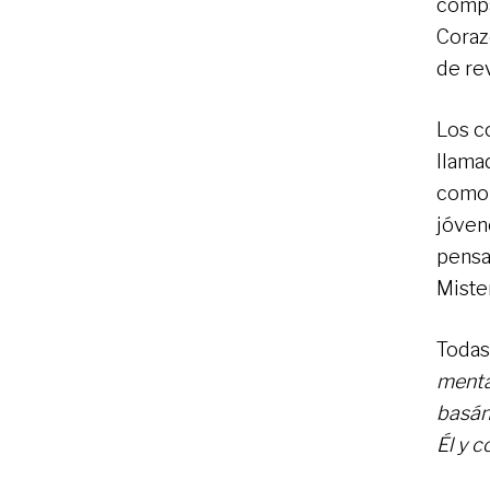
compa
Coraz
de re
Los c
llamad
como a
jóven
pensam
Miste
Todas
menta
basán
Él y c