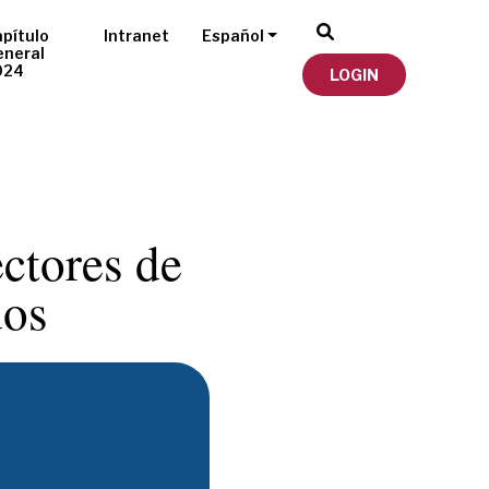
pítulo
Intranet
Español
eneral
024
LOGIN
ctores de
dos