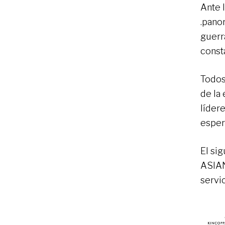
Ante l
.panor
guerra
const
Todos
de la
líder
esper
El si
ASIAN
servi