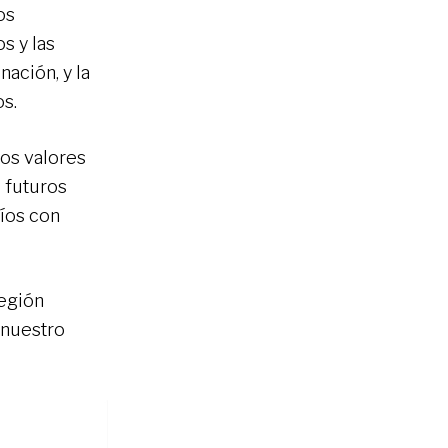
os
s y las
nación, y la
os.
os valores
 futuros
fíos con
región
 nuestro