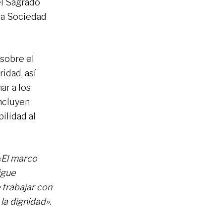
el Sagrado
la Sociedad
 sobre el
ridad, así
ar a los
incluyen
bilidad al
«El marco
igue
 trabajar con
 la dignidad».