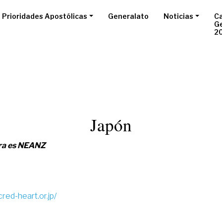
Prioridades Apostólicas
Generalato
Noticias
Ca
G
2
Japón
ora es NEANZ
red-heart.or.jp/