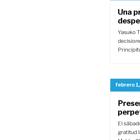
Una p
desped
Yasuko T
decisione
Principit
febrero 1
Prese
perpe
El sábad
gratitud