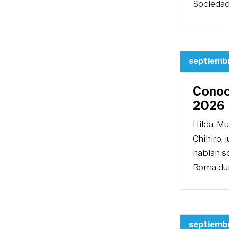
Sociedad
septiemb
Conoc
2026
Hilda, Mu
Chihiro, 
hablan so
Roma dur
septiemb