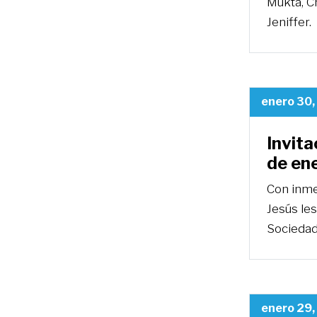
Mukta, Ch
Jeniffer.
enero 30,
Invita
de en
Con inme
Jesús les
Sociedad
enero 29,