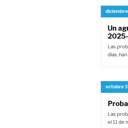
diciembre
Un ag
2025
Las proba
días, han
octubre 3
Probac
Las proba
el 11 de