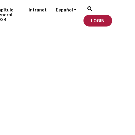
pítulo
Intranet
Español
eneral
024
LOGIN