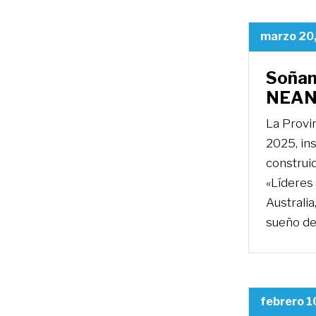
marzo 20
Soñand
NEA
La Provi
2025, ins
construid
«Líderes
Australia
sueño de
febrero 1