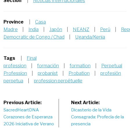
Section
|
Noticias Internacionales
Province
|
Casa
Madre
|
India
|
Japón
|
NEANZ
|
Perú
|
Rep
Democratic de Congo / Chad
|
Uganda/Kenia
Tags
|
Final
profession
|
formación
|
formation
|
Perpetual
Profession
|
probanist
|
Probation
|
profesión
perpetua
|
profession perpétuelle
Post
Previous Article:
Next Article:
SacredHeartDNA
Dicasterio de la Vida
navigation
Corazones de Esperanza
Consagrada: Profecía de la
2026 Iniciativa de Verano
presencia