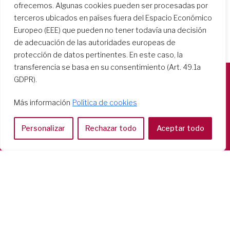
ofrecemos. Algunas cookies pueden ser procesadas por
terceros ubicados en países fuera del Espacio Económico
Europeo (EEE) que pueden no tener todavía una decisión
de adecuación de las autoridades europeas de
protección de datos pertinentes. En este caso, la
transferencia se basa en su consentimiento (Art. 49.1a
GDPR).
Società del Sacro Cuore
Más información
Política de cookies
Casa Generalizia
Via Tarquinio Vipera, 16 - 00152 Roma
Personalizar
Rechazar todo
Aceptar todo
Tel: 06 58 23 03 32 or 06 58 20 31 17
Copyright ©2026 RSCJ International
Privacy Policy