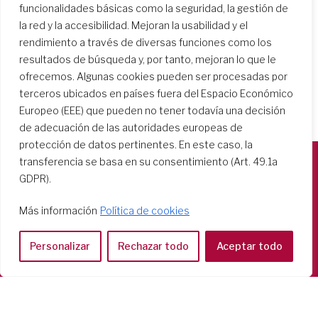
funcionalidades básicas como la seguridad, la gestión de
la red y la accesibilidad. Mejoran la usabilidad y el
rendimiento a través de diversas funciones como los
resultados de búsqueda y, por tanto, mejoran lo que le
ofrecemos. Algunas cookies pueden ser procesadas por
terceros ubicados en países fuera del Espacio Económico
Europeo (EEE) que pueden no tener todavía una decisión
de adecuación de las autoridades europeas de
protección de datos pertinentes. En este caso, la
transferencia se basa en su consentimiento (Art. 49.1a
GDPR).
Società del Sacro Cuore
Casa Generalizia
Más información
Política de cookies
Via Tarquinio Vipera, 16 - 00152 Roma
Tel: 06 58 23 03 32 or 06 58 20 31 17
Personalizar
Rechazar todo
Aceptar todo
Copyright ©2026 RSCJ International