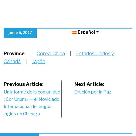
Español
junio 5, 2017
Province
|
Corea-China
|
Estados Unidos y
Canadá
|
Japón
Post
Previous Article:
Next Article:
Un informe de la comunidad
Oración por la Paz
navigation
«Cor Unum» — el Noviciado
Internacional de lengua
inglés en Chicago