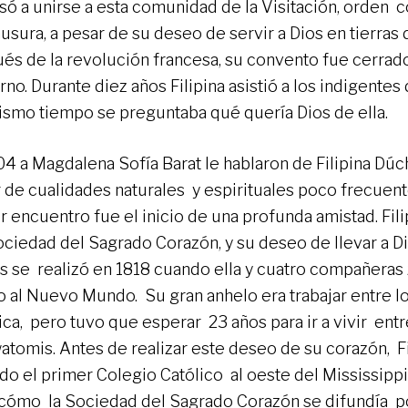
só a unirse a esta comunidad de la Visitación, orden 
ausura, a pesar de su deseo de servir a Dios en tierras
és de la revolución francesa, su convento fue cerrado
rno. Durante diez años Filipina asistió a los indigente
mismo tiempo se preguntaba qué quería Dios de ella.
04 a Magdalena Sofía Barat le hablaron de Filipina Dú
 de cualidades naturales y espirituales poco frecuent
r encuentro fue el inicio de una profunda amistad. Fili
ociedad del Sagrado Corazón, y su deseo de llevar a Di
as se realizó en 1818 cuando ella y cuatro compañeras
 al Nuevo Mundo. Su gran anhelo era trabajar entre l
ca, pero tuvo que esperar 23 años para ir a vivir entr
atomis. Antes de realizar este deseo de su corazón, Fi
do el primer Colegio Católico al oeste del Mississippi
cómo la Sociedad del Sagrado Corazón se difundía po