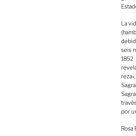
Estad
La vi
(hamb
debid
seis 
1852 
revel
reza»
Sagra
Sagra
travé
por u
Rosa 