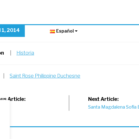
l 1, 2014
Español
on
|
Historia
|
Saint Rose Philippine Duchesne
st
us Article:
Next Article:
AC
Santa Magdalena Sofía 
vigation