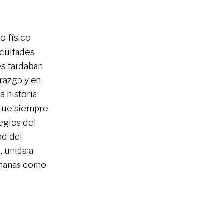
o físico
icultades
es tardaban
erazgo y en
 historia
 que siempre
egios del
ad del
 unida a
humanas como