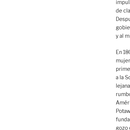
impul
de cl
Despu
gobie
y al 
En 18
mujer
prime
a la S
lejan
rumbo
Améri
Potaw
funda
gozo 