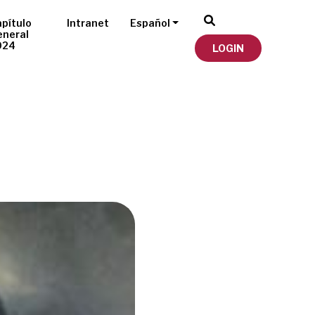
pítulo
Intranet
Español
eneral
024
LOGIN