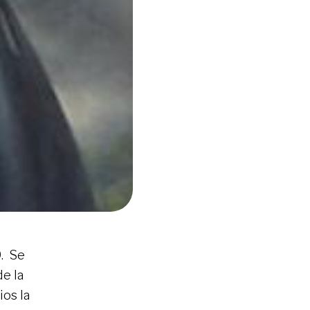
9. Se
e la
ios la