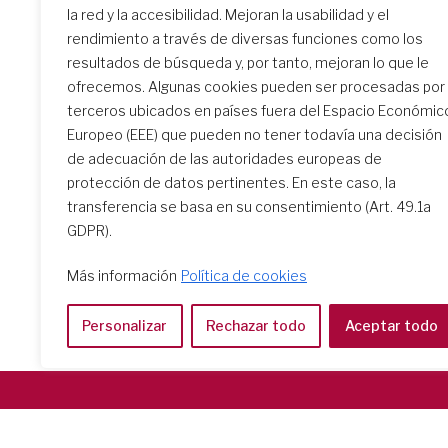
la red y la accesibilidad. Mejoran la usabilidad y el
rendimiento a través de diversas funciones como los
resultados de búsqueda y, por tanto, mejoran lo que le
Recursos para la Fiesta de
ofrecemos. Algunas cookies pueden ser procesadas por
Filipina el 18 de noviembre
terceros ubicados en países fuera del Espacio Económic
Europeo (EEE) que pueden no tener todavía una decisión
de adecuación de las autoridades europeas de
protección de datos pertinentes. En este caso, la
transferencia se basa en su consentimiento (Art. 49.1a
GDPR).
Más información
Política de cookies
Personalizar
Rechazar todo
Aceptar todo
Società del Sacro Cuore