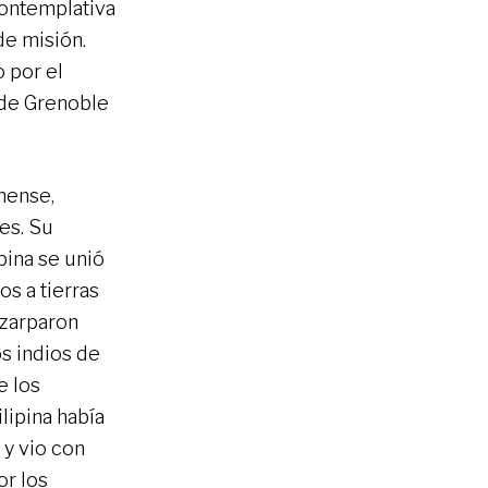
contemplativa
 de misión.
 por el
s de Grenoble
chense,
es. Su
pina se unió
os a tierras
 zarparon
os indios de
e los
lipina había
 y vio con
r los