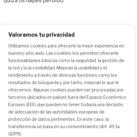
quizá os hayáis perdido.
EVENTOS
READ MORE
PARA
EL
Valoramos tu privacidad
CENTENARIO
Y
Utilizamos cookies para ofrecerle la mejor experiencia en
LA
nuestro sitio web. Las cookies nos permiten ofrecerle
FIESTA
funcionalidades básicas como la seguridad, la gestión de
DEL
la red y la accesibilidad. Mejoran la usabilidad y el
23
rendimiento a través de diversas funciones como los
AL
resultados de búsqueda y, por tanto, mejoran lo que le
25
ofrecemos. Algunas cookies pueden ser procesadas por
DE
terceros ubicados en países fuera del Espacio Económico
MAYO
Europeo (EEE) que pueden no tener todavía una decisión
de adecuación de las autoridades europeas de
protección de datos pertinentes. En este caso, la
Abran sus corazones con Magdalena Sofía: Una mujer audaz
transferencia se basa en su consentimiento (Art. 49.1a
GDPR).
La Provincia de BFN ha creado una serie mensual