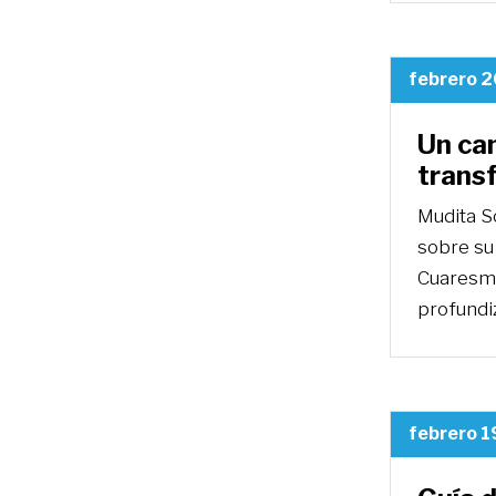
febrero 2
Un ca
trans
Mudita So
sobre su
Cuaresma
profundi
febrero 1