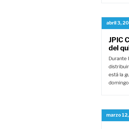
abril 3, 2
JPIC 
del q
Durante 
distribui
está la g
domingo
marzo 12