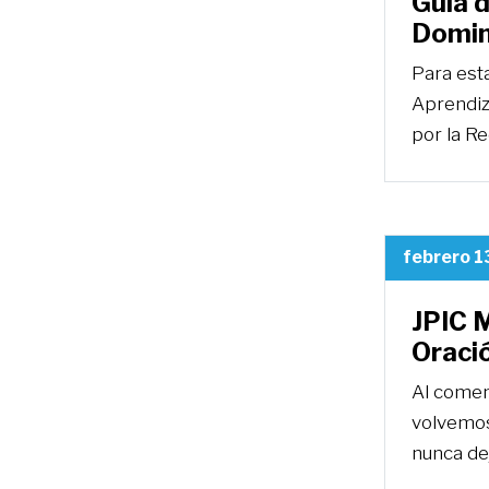
Guía d
Domin
Para est
Aprendiz
por la R
febrero 1
JPIC M
Oraci
Al comen
volvemos
nunca de