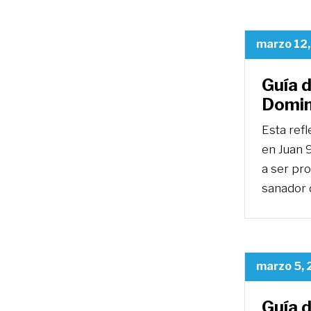
marzo 12
Guía d
Domin
Esta ref
en Juan 9
a ser pro
sanador 
marzo 5,
Guía d