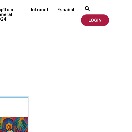
pítulo
Intranet
Español
eneral
024
LOGIN