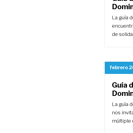
Domin
La guía 
encuentr
de solida
febrero 2
Guía 
Domin
La guía 
nos invit
múltiple