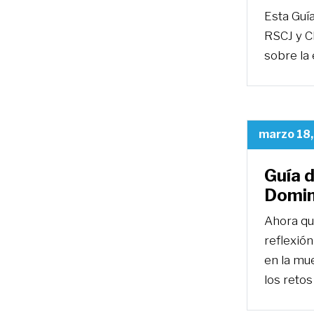
Esta Guía
RSCJ y Cl
sobre la 
marzo 18
Guía d
Domin
Ahora qu
reflexión
en la mue
los reto