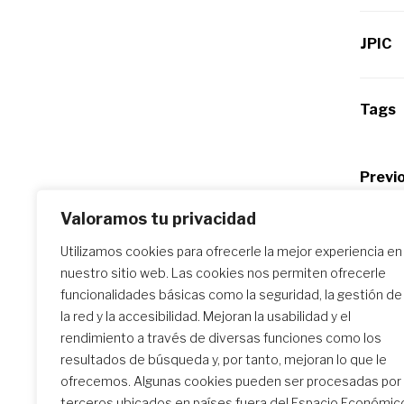
JPIC
Tags
Po
Previo
Guía d
na
Valoramos tu privacidad
Domin
Utilizamos cookies para ofrecerle la mejor experiencia en
nuestro sitio web. Las cookies nos permiten ofrecerle
funcionalidades básicas como la seguridad, la gestión de
Similar Posts
la red y la accesibilidad. Mejoran la usabilidad y el
rendimiento a través de diversas funciones como los
resultados de búsqueda y, por tanto, mejoran lo que le
ofrecemos. Algunas cookies pueden ser procesadas por
Guía de Oración de JPIC –
terceros ubicados en países fuera del Espacio Económic