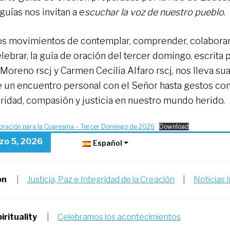
guías nos invitan a e
scuchar la voz de nuestro pueblo
.
os movimientos de contemplar, comprender, colaborar
lebrar, la guía de oración del tercer domingo, escrita 
 Moreno rscj y Carmen Cecilia Alfaro rscj, nos lleva 
 un encuentro personal con el Señor hasta gestos co
aridad, compasión y justicia en nuestro mundo herido.
 oración para la Cuaresma – Tercer Domingo de 2026
Download
zo 5, 2026
Español
on
|
Justicia, Paz e Integridad de la Creación
|
Noticias 
irituality
|
Celebramos los acontecimientos