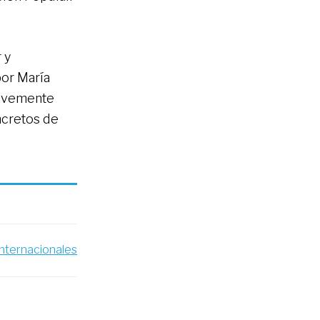
 y
por María
suavemente
ncretos de
Internacionales