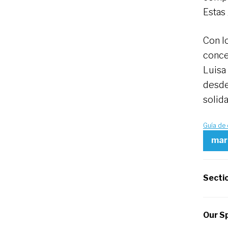
Estas 
Con l
conce
Luisa
desde
solid
Guía de
mar
Secti
Our Sp