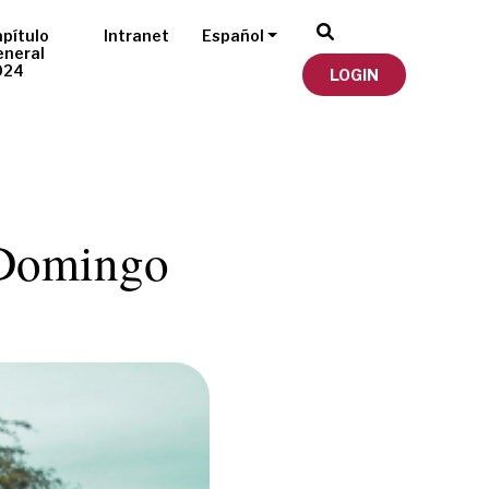
pítulo
Intranet
Español
eneral
024
LOGIN
 Domingo