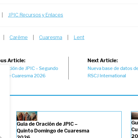
|
JPIC Recursos y Enlaces
|
Carême
|
Cuaresma
|
Lent
st
us Article:
Next Article:
e Oración de JPIC – Segundo
Nueva base de datos de
vigation
go de Cuaresma 2026
RSCJ International
Gu
Guía de Oración de JPIC –
Cu
Quinto Domingo de Cuaresma
20
2026
o