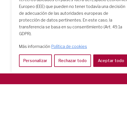
Domingo de Ramos 2026
Europeo (EEE) que pueden no tener todavía una decisión
de adecuación de las autoridades europeas de
protección de datos pertinentes. En este caso, la
transferencia se basa en su consentimiento (Art. 49.1a
GDPR).
Más información
Política de cookies
Personalizar
Rechazar todo
Aceptar todo
Società del Sacro Cuore
Casa Generalizia
Via Tarquinio Vipera, 16 - 00152 Roma
Tel: 06 58 23 03 32 or 06 58 20 31 17